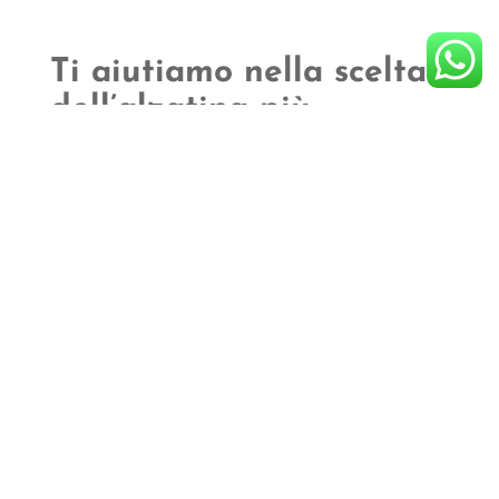
Ti aiutiamo nella scelta
dell’alzatina più
adeguata
Hai mai pensato a quanto sia importante
scegliere la giusta alzatina
, a seconda della
tipologia di cibo da presentare? Questo perché
esistono tanti modelli quante sono le pietanze e
le occasioni nelle quali vengono utilizzati.
Ecco
alcuni spunti
che ti aiuteranno a fare la
scelta giusta:
Alzate in vetro
: perfette per ricevimenti
eleganti e per mostrare dolci, mignon e