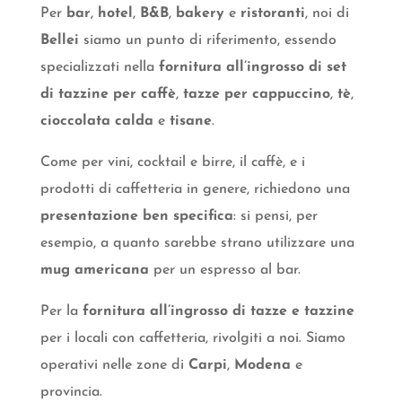
Per
bar
,
hotel
,
B&B
,
bakery
e
ristoranti
, noi di
Bellei
siamo un punto di riferimento, essendo
specializzati nella
fornitura all’ingrosso di set
di tazzine per caffè
,
tazze per cappuccino
,
tè
,
cioccolata
calda
e
tisane
.
Come per vini, cocktail e birre, il caffè, e i
prodotti di caffetteria in genere, richiedono una
presentazione ben specifica
: si pensi, per
esempio, a quanto sarebbe strano utilizzare una
mug americana
per un espresso al bar.
Per la
fornitura
all’ingrosso di tazze e tazzine
per i locali con caffetteria, rivolgiti a noi. Siamo
operativi nelle zone di
Carpi
,
Modena
e
provincia.