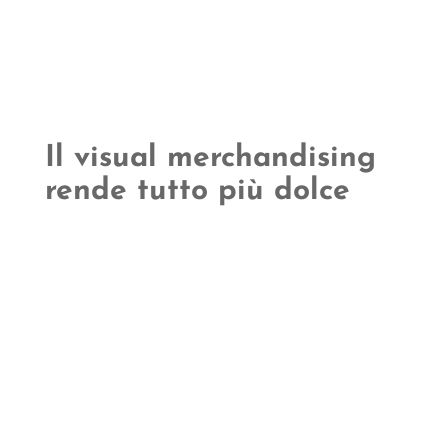
Il visual merchandising
rende tutto più dolce
Noi di
Bellei
siamo al fianco di professionisti
della ristorazione e del settore alberghiero da
oltre 30 anni
. Oltre a fornire prodotti e servizi
esclusivi e personalizzati, ci teniamo ad avere un
rapporto umano con i nostri clienti ed ecco
perché vogliamo darti alcuni semplici, ma
efficaci
consigli
per un corretto utilizzo dei
piatti per
torte e dolci
: