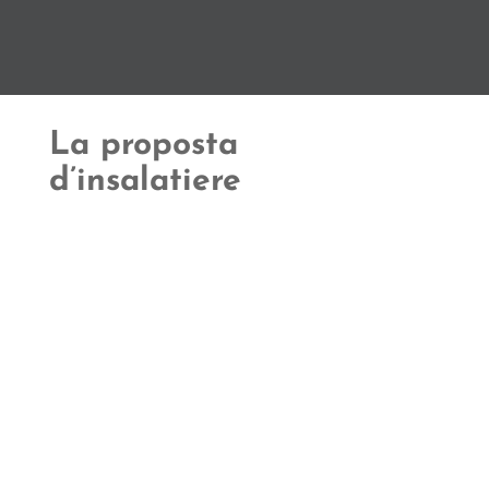
La proposta
d’insalatiere
L’
insalatiera
è il contenitore per eccellenza del
contorno ed è stato declinato, nel corso degli
anni, in differenti geometrie e proporzioni: oltre
alla
variante classica perfettamente circolare
,
vi sono anche insalatiere ovali e quadrate,
perfette per accompagnare con eleganza il
servizio in tavola.
Le
insalatiere colorate
riescono a unire