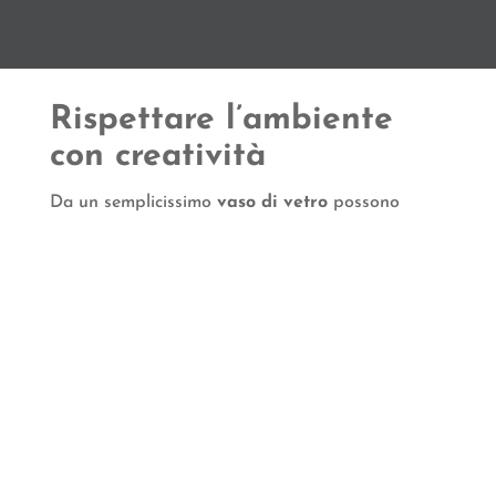
Rispettare l’ambiente
con creatività
Da un semplicissimo
vaso di vetro
possono
nascere idee innovative e uniche, le quali ti
aiuteranno a creare un
effetto “wow”
in
occorrenze speciali come matrimoni, anniversari e
compleanni. Il vetro è un materiale
riciclabile
e
riutilizzabile
, il che sicuramente è un valore
aggiunto.
Ecco
alcuni spunti
, che speriamo ti possano
aiutare ad accendere la creatività: